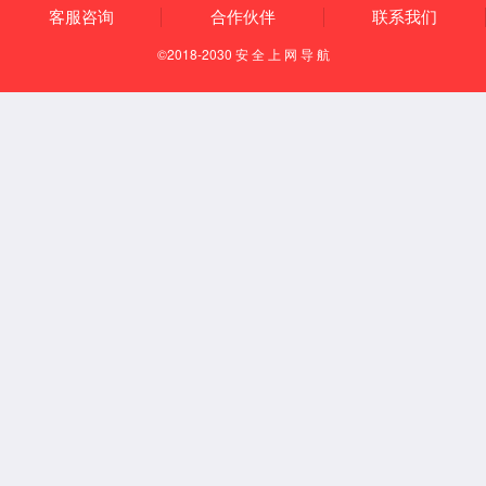
获奖项目的公示
2025年11月10日
关于做好党的二十届四中全会期间值班工作的通知
2025年10月16日
米兰全站体育网页版2026年硕士研究生招生章程
2025年10月04日
通知公告更多>>
专题专栏
快捷通道