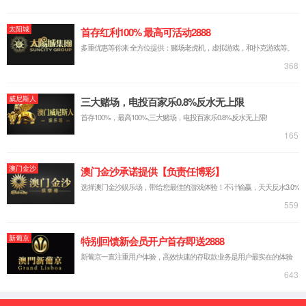
2026年寒假春节期间正风肃纪工作...
学观测研究站成功获批
弦歌逐梦辞旧岁，乐启新程谱华章——2026年新年音乐会
2026年01月09日
圆满落幕
自然资源科普工作办公室向米兰全站体育网页版发来感谢
2026年01月07日
关于2026年元旦放假安排的通知
信
米兰全站体育网页版陈鹏教授受邀参加煤与瓦斯突出事故
2026年01月07日
调查工作
2026年01月07日
更多
元旦廉洁过节提醒
通知公告：
2025年度联合党委领导班子民主生...
关于开展驻校办企业人员选聘工作...
通知公告
学术活动
2026年寒假春节期间正风肃纪工作...
2026年寒假春节期间正风肃纪工作提示
2026年01月20日
关于2026年元旦放假安排的通知
关于2026年元旦放假安排的通知
2025年12月30日
元旦廉洁过节提醒
元旦廉洁过节提醒
2025年12月29日
2025年度联合党委领导班子民主生活会前征求意见公告
2025年12月23日
关于开展驻校办企业人员选聘工作的通知
2025年度联合党委领导班子民主生...
2025年11月11日
关于对2025年高等教育（本科）河北省教学成果奖拟获
关于开展驻校办企业人员选聘工作...
奖项目的公示
2025年11月10日
关于对2025年河北省高等教育（研究生）教学成果奖拟