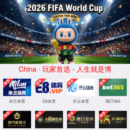
米兰全站体育网页版
米兰·体育
全站登录平台
央视 | 应急管理大学成立大会举行 张国清出席并讲话
近日，应急管理大学成立大会在河北廊坊举行。1月19日晚，央视