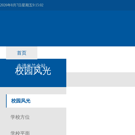
2026年8月7日星期五9:15:02
首页
米兰全站体育app官网
院系部
走进米兰全站
校园风光
校园风光
学校方位
学校平面